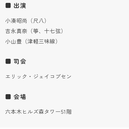
■ 出演
小湊昭尚（尺八）
吉永真奈（箏、十七弦）
小山豊（津軽三味線）
■ 司会
エリック・ジェイコブセン
■ 会場
六本木ヒルズ森タワー51階